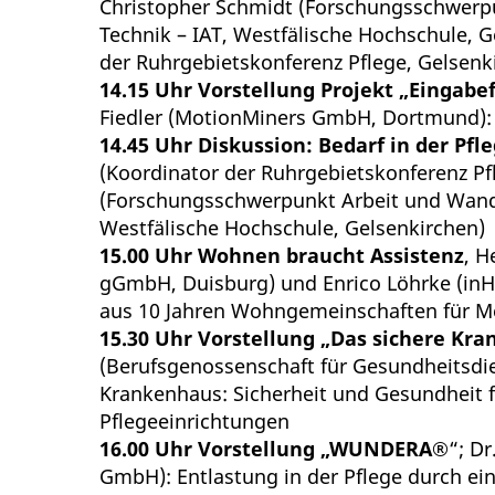
Christopher Schmidt
(Forschungsschwerpu
Technik – IAT, Westfälische Hochschule, 
der Ruhrgebietskonferenz Pflege, Gelsenk
14.15 Uhr
Vorstellung Projekt „Eingabef
Fiedler
(MotionMiners GmbH, Dortmund)
14.45 Uhr
Diskussion: Bedarf in der Pfl
(Koordinator der Ruhrgebietskonferenz Pf
(Forschungsschwerpunkt Arbeit und Wandel
Westfälische Hochschule, Gelsenkirchen)
15.00 Uhr
Wohnen braucht Assistenz
,
H
gGmbH, Duisburg
) und Enrico Löhrke
(in
aus 10 Jahren Wohngemeinschaften für 
15.30 Uhr
Vorstellung „Das sichere Kr
(
Berufsgenossenschaft für Gesundheitsdi
Krankenhaus: Sicherheit und Gesundheit f
Pflegeeinrichtungen
16.00 Uhr
Vorstellung „WUNDERA®
“;
Dr
GmbH
):
Entlastung in der Pflege durch ein