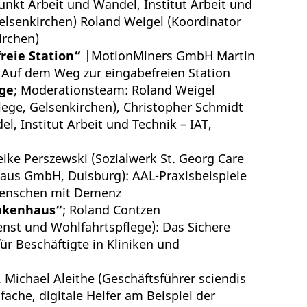
nkt Arbeit und Wandel, Institut Arbeit und
Gelsenkirchen)
Roland Weigel
(Koordinator
irchen)
reie Station“
|MotionMiners GmbH
Martin
:
Auf dem Weg zur eingabefreien Station
ege
;
Moderationsteam:
Roland Weigel
lege, Gelsenkirchen),
Christopher Schmidt
, Institut Arbeit und Technik – IAT,
eike Perszewski
(Sozialwerk St. Georg Care
Haus GmbH, Duisburg):
AAL-Praxisbeispiele
Menschen mit Demenz
ankenhaus“
;
Roland Contzen
enst und Wohlfahrtspflege
):
Das Sichere
ür Beschäftigte in Kliniken und
. Michael Aleithe
(
Geschäftsführer sciendis
fache, digitale Helfer am Beispiel der