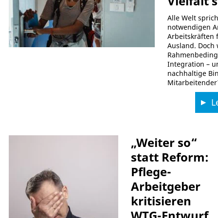
Vielfalt
Alle Welt spric
notwendigen A
Arbeitskräften 
Ausland. Doch 
Rahmenbedingu
Integration – u
nachhaltige Bi
Mitarbeitender
Le
„Weiter so“
statt Reform:
Pflege-
Arbeitgeber
kritisieren
WTG-Entwurf