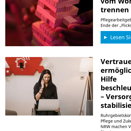
vom Wo
trennen
Pflegearbeitge
Ende der „Flick
Lesen Si
Vertrau
ermöglic
Hilfe
beschle
– Verso
stabilisi
Ruhrgebietskon
Pflege und Zuk
NRW machen V