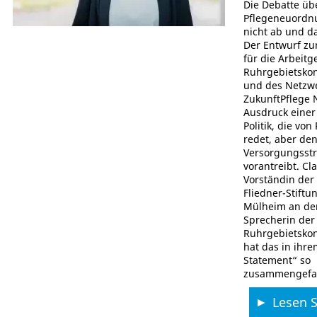
Die Debatte üb
Pflegeneuordnu
nicht ab und da
Der Entwurf zu
für die Arbeitg
Ruhrgebietskon
und des Netzw
ZukunftPflege
Ausdruck einer
Politik, die vo
redet, aber de
Versorgungsst
vorantreibt. Cl
Vorständin der
Fliedner-Stiftu
Mülheim an de
Sprecherin der
Ruhrgebietskon
hat das in ihre
Statement“ so
zusammengefas
Lesen Si