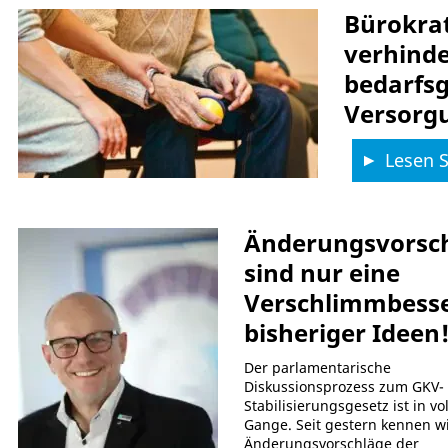
Bürokrat
verhinde
bedarfs
Versorg
Lesen Si
Änderungsvorsc
sind nur eine
Verschlimmbess
bisheriger Ideen
Der parlamentarische
Diskussionsprozess zum GKV-
Stabilisierungsgesetz ist in vo
Gange. Seit gestern kennen wi
Änderungsvorschläge der