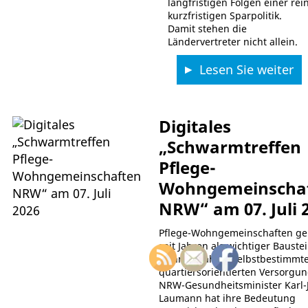
langfristigen Folgen einer rei
kurzfristigen Sparpolitik.
Damit stehen die
Ländervertreter nicht allein.
Lesen Sie weiter
Digitales
„Schwarmtreffen
Pflege-
Wohngemeinscha
NRW“ am 07. Juli 
Pflege-Wohngemeinschaften ge
seit Jahren als wichtiger Bauste
wohnortnahen, selbstbestimmt
quartiersorientierten Versorgun
NRW-Gesundheitsminister Karl-
Laumann hat ihre Bedeutung