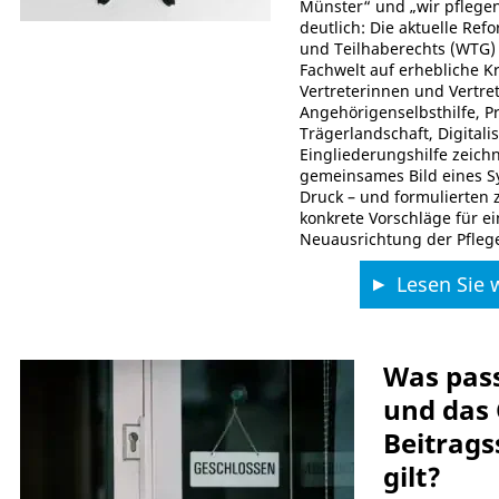
Münster“ und „wir pfleg
deutlich: Die aktuelle Re
und Teilhaberechts (WTG) 
Fachwelt auf erhebliche Kri
Vertreterinnen und Vertre
Angehörigenselbsthilfe, Pr
Trägerlandschaft, Digital
Eingliederungshilfe zeich
gemeinsames Bild eines S
Druck – und formulierten 
konkrete Vorschläge für e
Neuausrichtung der Pflege
Lesen Sie w
Was passi
und das
Beitrags
gilt?