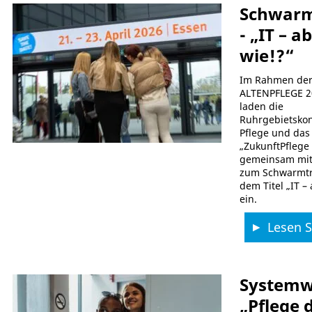
Schwarm
- „IT – a
wie!?“
Im Rahmen de
ALTENPFLEGE 2
laden die
Ruhrgebietskon
Pflege und das
„ZukunftPfleg
gemeinsam mit
zum Schwarmtr
dem Titel „IT –
ein.
Lesen Si
Systemw
„Pflege d