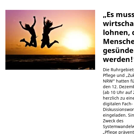
„Es muss
wirtscha
lohnen, 
Mensch
gesünde
werden!
Die Ruhrgebiet
Pflege und „Zu
NRW“ hatten fü
den 12. Dezem
(ab 10 Uhr auf
herzlich zu ei
digitalen Fach-
Diskussionswo
eingeladen. Si
Zweck des
Systemwandel
„Pflege prävent