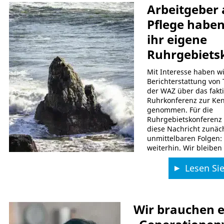
Arbeitgeber 
Pflege haben
ihr eigene
Ruhrgebiets
Mit Interesse haben wi
Berichterstattung von 
der WAZ über das fakt
Ruhrkonferenz zur Ken
genommen. Für die
Ruhrgebietskonferenz 
diese Nachricht zunäc
unmittelbaren Folgen: 
weiterhin. Wir bleiben
Lesen Sie
Wir brauchen 