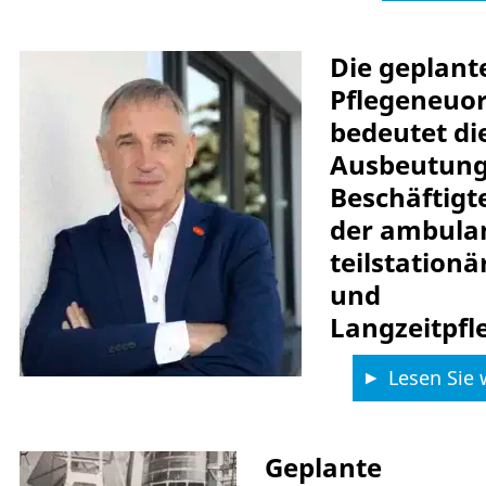
Die geplant
Pflegeneuo
bedeutet di
Ausbeutung
Beschäftigt
der ambula
teilstationä
und
Langzeitpfl
Lesen Sie 
Geplante