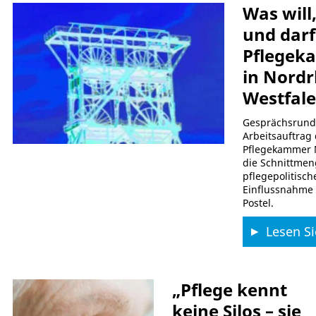
Was will
und darf
Pflegek
in Nordr
Westfal
Gesprächsrund
Arbeitsauftrag
Pflegekammer
die Schnittme
pflegepolitisch
Einflussnahme 
Postel.
Lesen Si
„Pflege kennt
keine Silos – sie