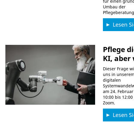
für einen gru
Umbau der
Pflegeberatung
Lesen Si
Pflege di
KI, aber
Dieser Frage w
uns in unsere
digitalen
Systemwandel
am 24. Februar
10:00 bis 12:00
Zoom.
Lesen Si