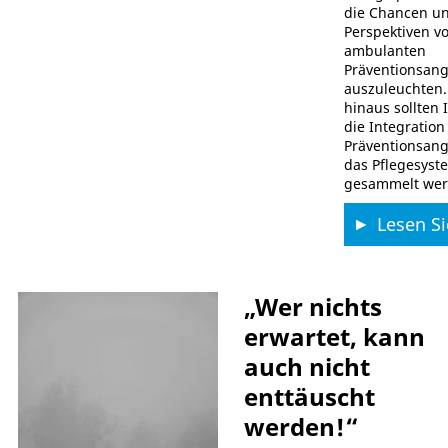
die Chancen u
Perspektiven v
ambulanten
Präventionsan
auszuleuchten.
hinaus sollten 
die Integration
Präventionsang
das Pflegesyst
gesammelt wer
Lesen Si
„Wer nichts
erwartet, kann
auch nicht
enttäuscht
werden!“