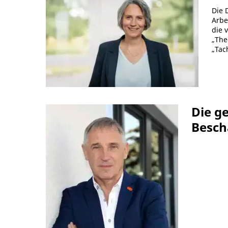
Die 
Arbe
die 
„The
„Tac
Die g
Besch