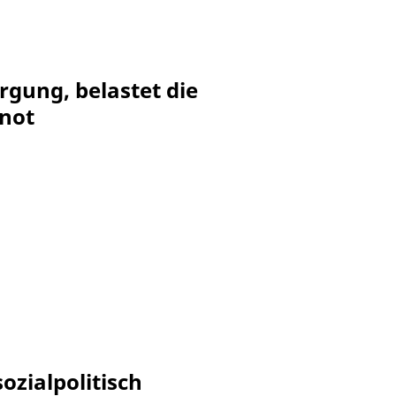
gung, belastet die
znot
ozialpolitisch