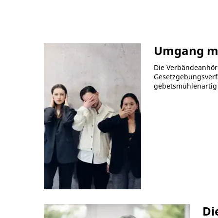
Umgang mit
Die Verbändeanhöru
Gesetzgebungsverfah
gebetsmühlenartig w
Di