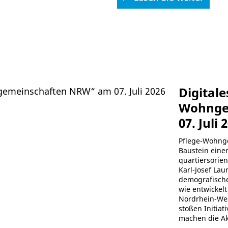
Digital
Wohnge
07. Juli 
Pflege-Wohnge
Baustein eine
quartiersorie
Karl-Josef La
demografisch
wie entwickelt
Nordrhein-Wes
stoßen Initia
machen die Ak