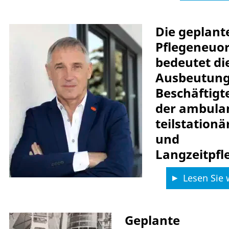
Die geplant
Pflegeneuo
bedeutet di
Ausbeutung
Beschäftigt
der ambula
teilstationä
und
Langzeitpfl
Lesen Sie 
Geplante