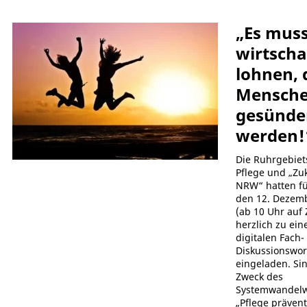
„Es muss
wirtscha
lohnen, 
Mensch
gesünde
werden!
Die Ruhrgebiet
Pflege und „Zu
NRW“ hatten fü
den 12. Dezem
(ab 10 Uhr auf
herzlich zu ei
digitalen Fach-
Diskussionswo
eingeladen. Si
Zweck des
Systemwandel
„Pflege prävent