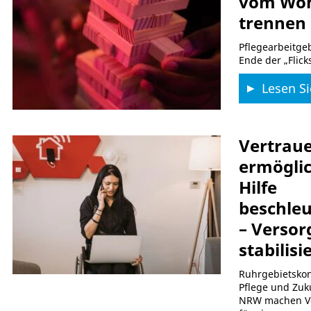
vom Wo
trennen
Pflegearbeitge
Ende der „Flick
Lesen Si
Vertrau
ermöglic
Hilfe
beschle
– Verso
stabilisi
Ruhrgebietskon
Pflege und Zuk
NRW machen V