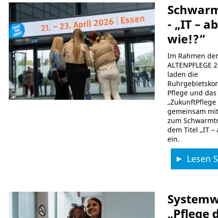
Schwarm
- „IT – a
wie!?“
Im Rahmen de
ALTENPFLEGE 2
laden die
Ruhrgebietskon
Pflege und das
„ZukunftPfleg
gemeinsam mit
zum Schwarmtr
dem Titel „IT –
ein.
Lesen Si
Systemw
„Pflege d