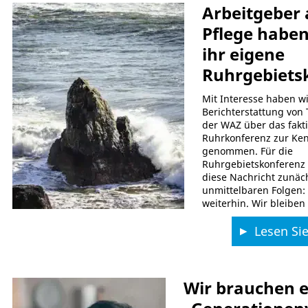
Arbeitgeber 
Pflege haben
ihr eigene
Ruhrgebiets
Mit Interesse haben wi
Berichterstattung von 
der WAZ über das fakt
Ruhrkonferenz zur Ken
genommen. Für die
Ruhrgebietskonferenz 
diese Nachricht zunäc
unmittelbaren Folgen: 
weiterhin. Wir bleiben
Lesen Sie
Wir brauchen 