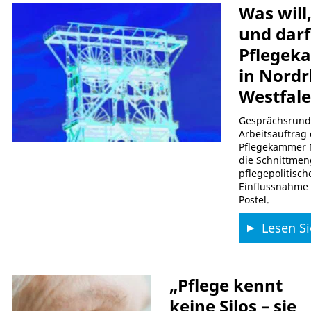
Was will
und darf
Pflegek
in Nordr
Westfal
Gesprächsrund
Arbeitsauftrag
Pflegekammer
die Schnittme
pflegepolitisch
Einflussnahme 
Postel.
Lesen Si
„Pflege kennt
keine Silos – sie