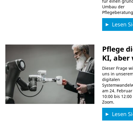
für einen gru
Umbau der
Pflegeberatung
Lesen Si
Pflege di
KI, aber
Dieser Frage w
uns in unsere
digitalen
Systemwandel
am 24. Februar
10:00 bis 12:00
Zoom.
Lesen Si