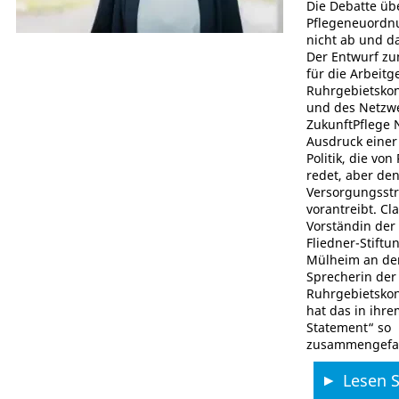
Die Debatte üb
Pflegeneuordnu
nicht ab und da
Der Entwurf zu
für die Arbeitg
Ruhrgebietskon
und des Netzw
ZukunftPflege
Ausdruck einer
Politik, die vo
redet, aber de
Versorgungsst
vorantreibt. Cl
Vorständin der
Fliedner-Stiftu
Mülheim an de
Sprecherin der
Ruhrgebietskon
hat das in ihre
Statement“ so
zusammengefas
Lesen Si