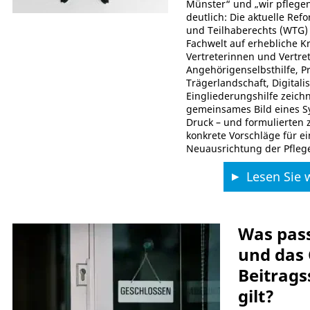
Münster“ und „wir pfleg
deutlich: Die aktuelle Re
und Teilhaberechts (WTG) 
Fachwelt auf erhebliche Kri
Vertreterinnen und Vertre
Angehörigenselbsthilfe, Pr
Trägerlandschaft, Digital
Eingliederungshilfe zeich
gemeinsames Bild eines S
Druck – und formulierten 
konkrete Vorschläge für e
Neuausrichtung der Pflege
Lesen Sie w
Was passi
und das
Beitrags
gilt?