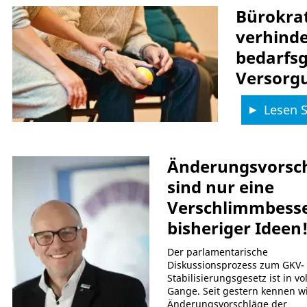
Bürokrat
verhinde
bedarfs
Versorg
Lesen Si
Änderungsvorsc
sind nur eine
Verschlimmbess
bisheriger Ideen
Der parlamentarische
Diskussionsprozess zum GKV-
Stabilisierungsgesetz ist in vo
Gange. Seit gestern kennen wi
Änderungsvorschläge der