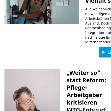
Vielfalt
Alle Welt spric
notwendigen A
Arbeitskräften 
Ausland. Doch 
Rahmenbedingu
Integration – u
nachhaltige Bi
Mitarbeitender
Le
„Weiter so“
statt Reform:
Pflege-
Arbeitgeber
kritisieren
WTG-Entwurf