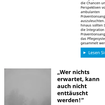
die Chancen u
Perspektiven v
ambulanten
Präventionsan
auszuleuchten.
hinaus sollten 
die Integration
Präventionsang
das Pflegesyst
gesammelt wer
Lesen Si
„Wer nichts
erwartet, kann
auch nicht
enttäuscht
werden!“